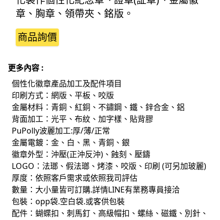
章、胸章、領帶夾、銘版。
商品詢價
更多內容 :
個性化徽章產品加工及配件項目
印刷方式：網版、平板、咬版
金屬材料：青銅、紅銅、不鏽鋼、鐵、鋅合金、鋁
背面加工：光平、布紋、加字樣、貼背膠
PuPolly波麗加工:厚/薄/正常
金屬電鍍：金、白、黑、青銅、銀
徽章外型：沖壓(正沖反沖)、蝕刻、壓鑄
LOGO：法瑯、假法瑯、烤漆、咬版、印刷 (可另加玻麗)
厚度：依照客戶需求或依照我司評估
數量：大小量皆可訂購.詳情LINE有業務專員接洽
包裝：opp袋.空白袋.或客供包裝
配件：蝴蝶扣、刺馬釘、高級帽扣、螺絲、磁鐵、別針、