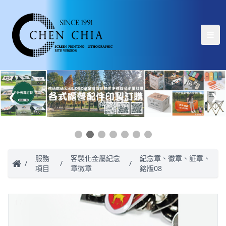
6 / 7
❮
❯
露營橫幅
服務
客製化金屬紀念
紀念章、徽章、証章、
/
/
/
項目
章徽章
銘版08
1 / 1