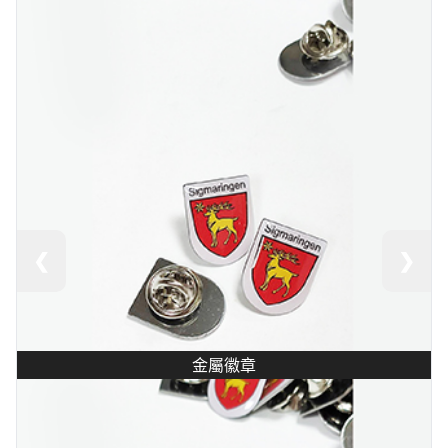
❮
❯
金屬徽章